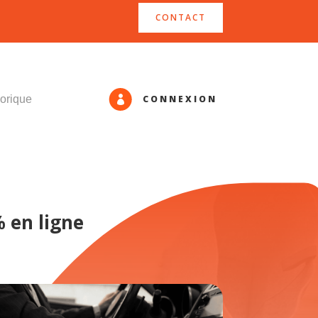
CONTACT
CONNEXION
orique

 en ligne