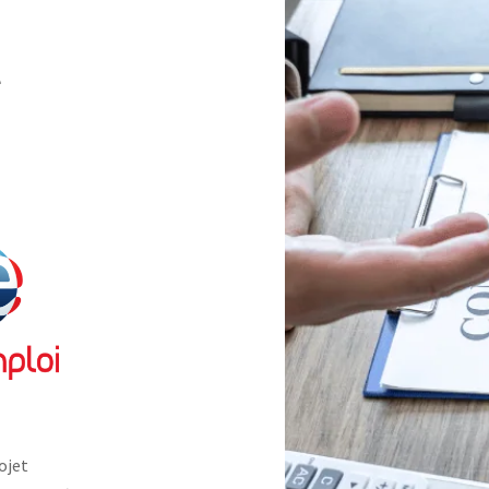
t
ojet