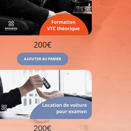
200€
AJOUTER AU PANIER
200€