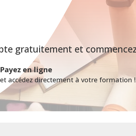
pte gratuitement et commencez 
Payez en ligne
et accédez directement à votre formation !