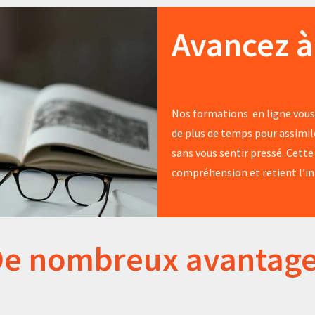
Avancez à
Nos formations en ligne vous
de plus de temps pour assimil
sans vous sentir pressé. Cett
compréhension et retient l’in
e nombreux avantag