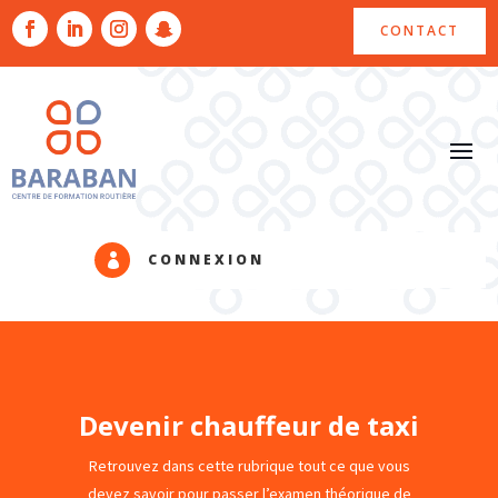
CONTACT
CONNEXION

Devenir chauffeur de taxi
Retrouvez dans cette rubrique tout ce que vous
devez savoir pour passer l’examen théorique de