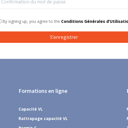
By signing up, you agree to the
Conditions Générales d’Utilisati
S’enregistrer
Formations en ligne
Capacité VL
Rattrapage capacité VL
Permis C