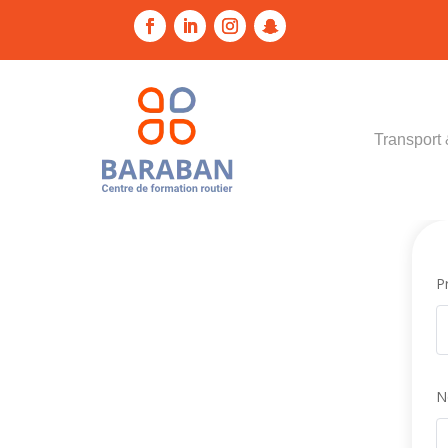
Transport 
P
N