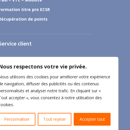
Formation titre pro ECSR
Récupération de points
Service client
À propos
Nous respectons votre vie privée.
Nous contacter
Nous utilisons des cookies pour améliorer votre expérience
Foire aux questions
de navigation, diffuser des publicités ou des contenus
Mentions légales
personnalisés et analyser notre trafic. En cliquant sur «
Tout accepter », vous consentez à notre utilisation des
CGV-CGU
cookies.
Personnaliser
Tout rejeter
Accepter tout